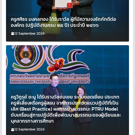
ครูศศิธร มงคลทอง ได้รับราวัล ผู้ที่มีความจงรักภักดีต่อ
องค์กร (ปฏิบัติงานครบ ๒๕ ปี) ประจำปี ๒๕๖๖
12 September 2024
ครูวิฑูรย์ ชะนู ได้รับรางวัลชมเชย ระดับยอดเยี่ยม ประเภท
ครูพี่เลี้ยงหรือครูผู้สอน จากการประกวดแนวปฏิบัติที่เป็น
เลิศ (Best Practice) ผลการนำสมรรถนะ PTRU Model
ขับเครื่อนสู่การปฏิบัติเพื่อพัฒนาสมรรถนะของผู้เรียนและ
บุคลากรทางการศึกษา
12 September 2024