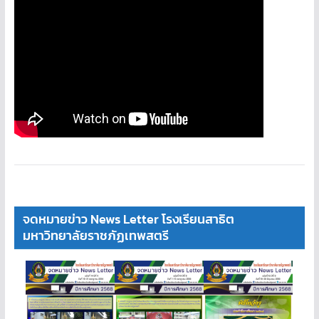
จดหมายข่าว News Letter โรงเรียนสาธิต
มหาวิทยาลัยราชภัฏเทพสตรี