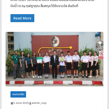
ดังนี้ 1.ด.ญ.ฤฬฎาฤณ ลิ้มสกุล ได้รับรางวัล อันดับที่
Read More
คนเก่งสาธิต
5 June 2025
admin_nop