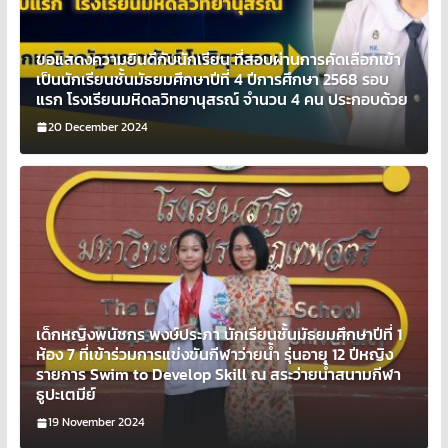
ขอแสดงความยินดีกับนักเรียน ที่สอบผ่านการคัดเลือกเข้า
เป็นนักเรียนชั้นมัธยมศึกษาปีที่ 4 ปีการศึกษา 2568 รอบ
แรก โรงเรียนมหิดลวิทยานุสรณ์ จำนวน 4 คน ประกอบด้วย
20 December 2024
เด็กหญิงพนัชกร พงษ์ประภา นักเรียนชั้นมัธยมศึกษาปีที่ 1
ห้อง 7 ที่เข้าร่วมการแข่งขันกีฬาว่ายน้ำ รุ่นอายุ 12 ปีหญิง
รายการ Swim to Develop Skill ณ สระว่ายน้ำสนามกีฬา
ธูปะเตมีย์
19 November 2024