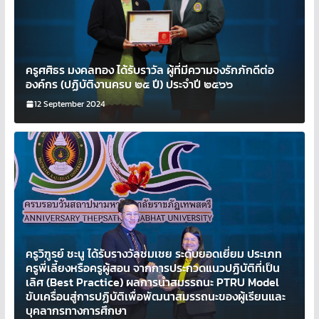
ครูศศิธร มงคลทอง ได้รับราวัล ผู้ที่มีความจงรักภักดีต่อ
องค์กร (ปฏิบัติงานครบ ๒๕ ปี) ประจำปี ๒๕๖๖
12 September 2024
ครูวิฑูรย์ ชะนู ได้รับรางวัลชมเชย ระดับยอดเยี่ยม ประเภท
ครูพี่เลี้ยงหรือครูผู้สอน จากการประกวดแนวปฏิบัติที่เป็น
เลิศ (Best Practice) ผลการนำสมรรถนะ PTRU Model
ขับเครื่อนสู่การปฏิบัติเพื่อพัฒนาสมรรถนะของผู้เรียนและ
บุคลากรทางการศึกษา