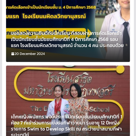
ขอแสดงความยินดีกับนักเรียน ที่สอบผ่านการคัดเลือกเข้า
เป็นนักเรียนชั้นมัธยมศึกษาปีที่ 4 ปีการศึกษา 2568 รอบ
แรก โรงเรียนมหิดลวิทยานุสรณ์ จำนวน 4 คน ประกอบด้วย
20 December 2024
เด็กหญิงพนัชกร พงษ์ประภา นักเรียนชั้นมัธยมศึกษาปีที่ 1
ห้อง 7 ที่เข้าร่วมการแข่งขันกีฬาว่ายน้ำ รุ่นอายุ 12 ปีหญิง
รายการ Swim to Develop Skill ณ สระว่ายน้ำสนามกีฬา
ธูปะเตมีย์