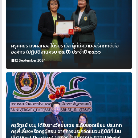
ครูศศิธร มงคลทอง ได้รับราวัล ผู้ที่มีความจงรักภักดีต่อ
องค์กร (ปฏิบัติงานครบ ๒๕ ปี) ประจำปี ๒๕๖๖
12 September 2024
ครูวิฑูรย์ ชะนู ได้รับรางวัลชมเชย ระดับยอดเยี่ยม ประเภท
ครูพี่เลี้ยงหรือครูผู้สอน จากการประกวดแนวปฏิบัติที่เป็น
เลิศ (Best Practice) ผลการนำสมรรถนะ PTRU Model