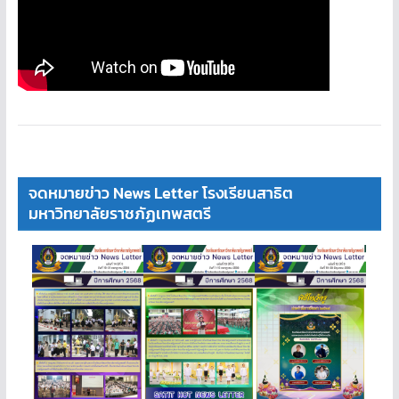
จดหมายข่าว News Letter โรงเรียนสาธิต
มหาวิทยาลัยราชภัฏเทพสตรี