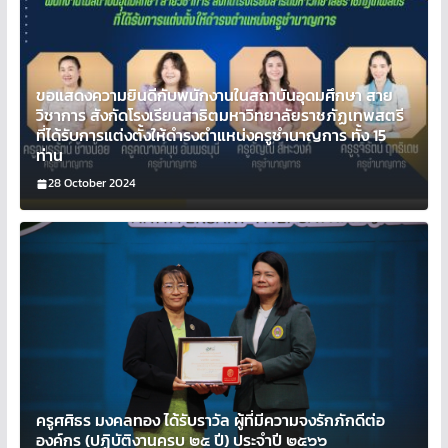
ขอแสดงความยินดีกับพนักงานในสถาบันอุดมศึกษา สาย
วิชาการ สังกัดโรงเรียนสาธิตมหาวิทยาลัยราชภัฏเทพสตรี
ที่ได้รับการแต่งตั้งให้ดำรงตำแหน่งครูชำนาญการ ทั้ง 15
ท่าน
28 October 2024
ครูศศิธร มงคลทอง ได้รับราวัล ผู้ที่มีความจงรักภักดีต่อ
องค์กร (ปฏิบัติงานครบ ๒๕ ปี) ประจำปี ๒๕๖๖