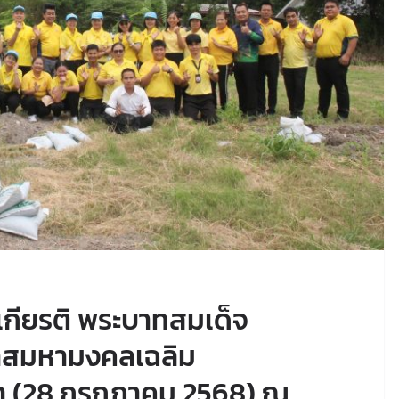
เกียรติ พระบาทสมเด็จ
โอกาสมหามงคลเฉลิม
 (28 กรกฎาคม 2568) ณ