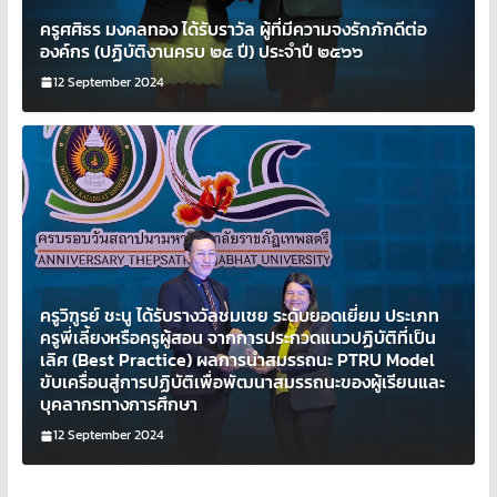
ครูศศิธร มงคลทอง ได้รับราวัล ผู้ที่มีความจงรักภักดีต่อ
องค์กร (ปฏิบัติงานครบ ๒๕ ปี) ประจำปี ๒๕๖๖
12 September 2024
ครูวิฑูรย์ ชะนู ได้รับรางวัลชมเชย ระดับยอดเยี่ยม ประเภท
ครูพี่เลี้ยงหรือครูผู้สอน จากการประกวดแนวปฏิบัติที่เป็น
เลิศ (Best Practice) ผลการนำสมรรถนะ PTRU Model
ขับเครื่อนสู่การปฏิบัติเพื่อพัฒนาสมรรถนะของผู้เรียนและ
บุคลากรทางการศึกษา
12 September 2024