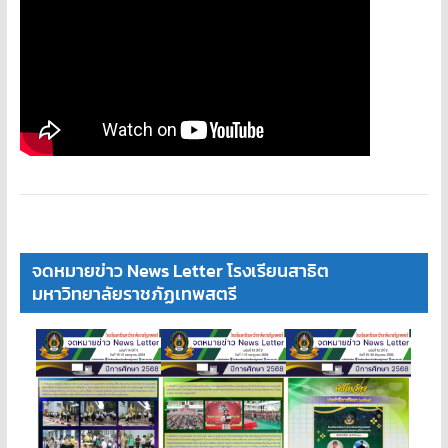
จดหมายข่าว News Letter โรงเรียนสาธิต
มหาวิทยาลัยราชภัฏเทพสตรี