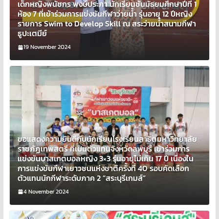
เด็กหญิงพนัชกร พงษ์ประภา นักเรียนชั้นมัธยมศึกษาปีที่ 1
ห้อง 7 ที่เข้าร่วมการแข่งขันกีฬาว่ายน้ำ รุ่นอายุ 12 ปีหญิง
รายการ Swim to Develop Skill ณ สระว่ายน้ำสนามกีฬา
ธูปะเตมีย์
19 November 2024
ขอแสดงความยินดีกับนักเรียนโรงเรียนสาธิตมหาวิทยาลัย
ราชภัฏเทพสตรี ที่เป็นตัวแทนจังหวัดลพบุรี เข้าร่วมการ
แข่งขันบาสเกตบอลหญิง 3×3 รุ่นอายุไม่เกิน 17 ปี เนื่องใน
การแข่งขันกีฬาเยาวชนแห่งชาติครั้งที่ 40 รอบคัดเลือก
ตัวแทนนักกีฬาระดับภาค 2 “สระบุรีเกมส์”
4 November 2024