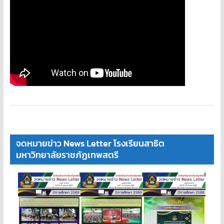
จดหมายข่าว News Letter โรงเรียนสาธิต
มหาวิทยาลัยราชภัฏเทพสตรี