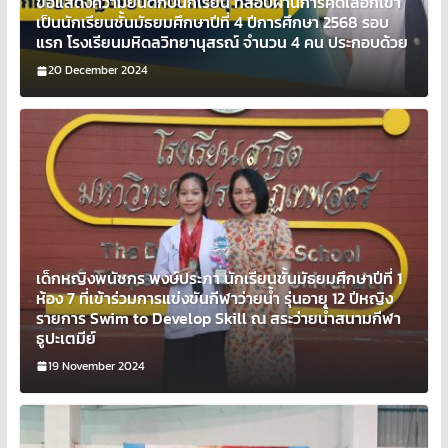
ขอแสดงความยินดีกับนักเรียน ที่สอบผ่านการคัดเลือกเข้า
เป็นนักเรียนชั้นมัธยมศึกษาปีที่ 4 ปีการศึกษา 2568 รอบ
แรก โรงเรียนมหิดลวิทยานุสรณ์ จำนวน 4 คน ประกอบด้วย
20 December 2024
เด็กหญิงพนัชกร พงษ์ประภา นักเรียนชั้นมัธยมศึกษาปีที่ 1
ห้อง 7 ที่เข้าร่วมการแข่งขันกีฬาว่ายน้ำ รุ่นอายุ 12 ปีหญิง
รายการ Swim to Develop Skill ณ สระว่ายน้ำสนามกีฬา
ธูปะเตมีย์
19 November 2024