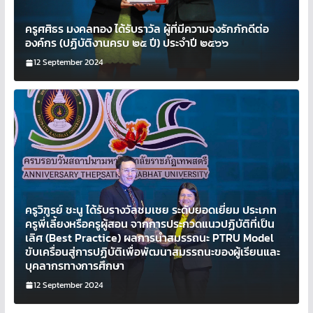
ครูศศิธร มงคลทอง ได้รับราวัล ผู้ที่มีความจงรักภักดีต่อ
องค์กร (ปฏิบัติงานครบ ๒๕ ปี) ประจำปี ๒๕๖๖
12 September 2024
ครูวิฑูรย์ ชะนู ได้รับรางวัลชมเชย ระดับยอดเยี่ยม ประเภท
ครูพี่เลี้ยงหรือครูผู้สอน จากการประกวดแนวปฏิบัติที่เป็น
เลิศ (Best Practice) ผลการนำสมรรถนะ PTRU Model
ขับเครื่อนสู่การปฏิบัติเพื่อพัฒนาสมรรถนะของผู้เรียนและ
บุคลากรทางการศึกษา
12 September 2024