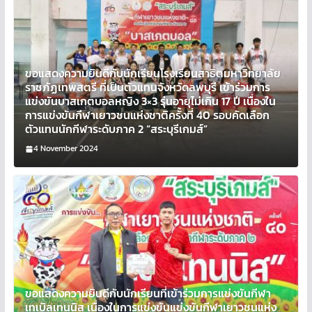
ขอแสดงความยินดีกับนักเรียนโรงเรียนสาธิตมหาวิทยาลัย
ราชภัฏเทพสตรี ที่เป็นตัวแทนจังหวัดลพบุรี เข้าร่วมการ
แข่งขันบาสเกตบอลหญิง 3×3 รุ่นอายุไม่เกิน 17 ปี เนื่องใน
การแข่งขันกีฬาเยาวชนแห่งชาติครั้งที่ 40 รอบคัดเลือก
ตัวแทนนักกีฬาระดับภาค 2 “สระบุรีเกมส์”
4 November 2024
ขอแสดงความยินดีกับนักเรียนที่เข้าร่วมการแข่งขันกีฬา
เทเบิลเทนนิส เนื่องในการแข่งขันแข่งขันกีฬาเยาวชนแห่ง