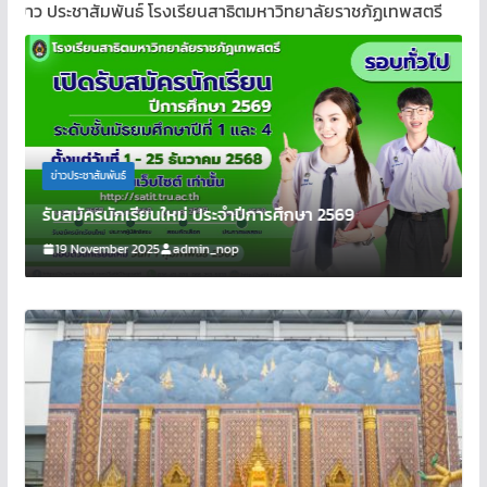
งเรียนสาธิตมหาวิทยาลัยราชภัฏเทพสตรี
ข่าวประชาสัมพันธ์
ทัศนศึกษาแหล่งเรียนรู้ ณ พิพิธภัณฑ์โขน จัง
ษา 2569
พระนครศรีอยุธยา
27 May 2026
admin_nop