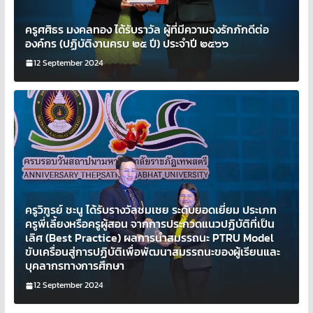
ครูศศิธร มงคลทอง ได้รับราวัล ผู้ที่มีความจงรักภักดีต่อ
องค์กร (ปฏิบัติงานครบ ๒๕ ปี) ประจำปี ๒๕๖๖
12 September 2024
ครูวิฑูรย์ ชะนู ได้รับรางวัลชมเชย ระดับยอดเยี่ยม ประเภท
ครูพี่เลี้ยงหรือครูผู้สอน จากการประกวดแนวปฏิบัติที่เป็น
เลิศ (Best Practice) ผลการนำสมรรถนะ PTRU Model
ขับเครื่อนสู่การปฏิบัติเพื่อพัฒนาสมรรถนะของผู้เรียนและ
บุคลากรทางการศึกษา
12 September 2024