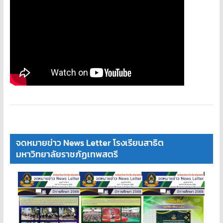
จดหมายข่าว News Letter โรงเรียนสาธิต
มหาวิทยาลัยราชภัฏเทพสตรี